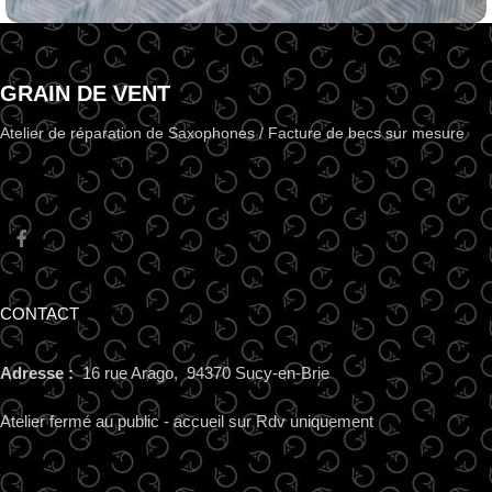
Selmer soprano S80 série III
Retamponnage
Saxophone
Soprano
GRAIN DE VENT
Atelier de réparation de Saxophones / Facture de becs sur mesure
CONTACT
Adresse :
16 rue Arago, 94370 Sucy-en-Brie
Atelier fermé au public - accueil sur Rdv uniquement